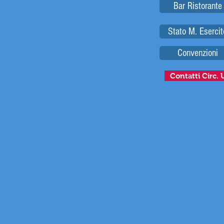
Bar Ristorante
Stato M. Esercit
Convenzioni
Contatti Circ. 