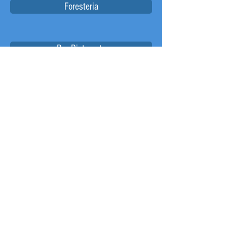
Foresteria
Bar Ristorante
Stato M. Esercito
Programma Attività
Convenzioni
Contatti Circ. UE